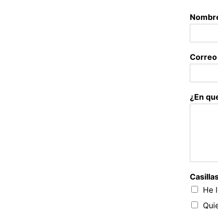
Nombr
Correo
¿En qu
Casilla
He l
Quie