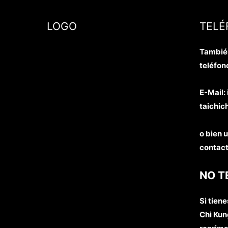
LOGO
TELÉ
También
teléfon
E-Mail
taichic
o bien u
contact
NO T
Si tien
Chi Kung