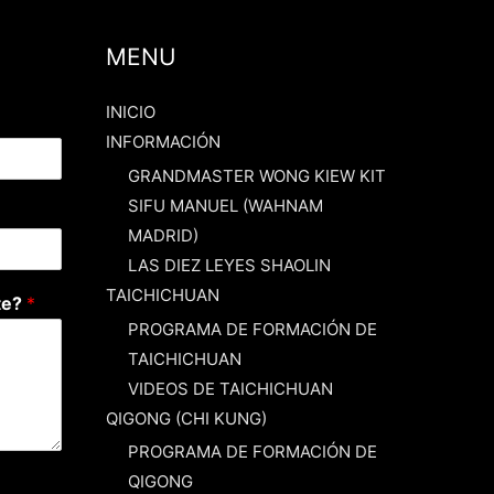
b
u
a
o
b
g
MENU
o
e
r
k
a
INICIO
m
INFORMACIÓN
GRANDMASTER WONG KIEW KIT
SIFU MANUEL (WAHNAM
MADRID)
LAS DIEZ LEYES SHAOLIN
TAICHICHUAN
te?
*
PROGRAMA DE FORMACIÓN DE
TAICHICHUAN
VIDEOS DE TAICHICHUAN
QIGONG (CHI KUNG)
PROGRAMA DE FORMACIÓN DE
QIGONG