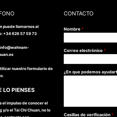
FONO
CONTACTO
 puede llamarnos al
Nombre
*
o:
+34 626 57 59 73
: info@wahnam-
Correo electrónico
*
huan.es
tilizar nuestro formulario de
¿En que podemos ayudar
o.
E LO PIENSES
es el impulso de conocer el
 y/o el Tai Chi Chuan, no lo
Casillas de verificación
*