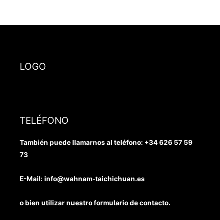
o
e
r
k
a
m
LOGO
TELÉFONO
También puede llamarnos al teléfono:
+34 626 57 59
73
E-Mail: info@wahnam-taichichuan.es
o bien utilizar nuestro formulario de contacto.